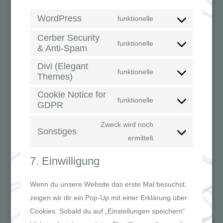
WordPress
funktionelle
Consent
Cerber Security
to
funktionelle
& Anti-Spam
Consent
service
to
wordpress
Divi (Elegant
funktionelle
Themes)
service
Consent
cerber-
to
Cookie Notice for
funktionelle
security-
GDPR
service
Consent
&-
divi-
to
Zweck wird noch
anti-
Sonstiges
(elegant-
service
Consent
ermittelt
spam
themes)
cookie-
to
7. Einwilligung
notice-
service
for-
sonstiges
Wenn du unsere Website das erste Mal besuchst,
gdpr
zeigen wir dir ein Pop-Up mit einer Erklärung über
Cookies. Sobald du auf „Einstellungen speichern“